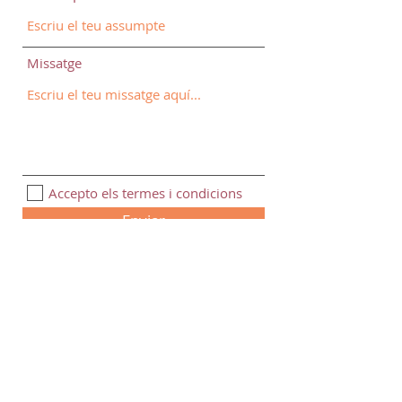
Missatge
Accepto els termes i condicions
Enviar
973 302 327
bricfrut@fruithopia.com