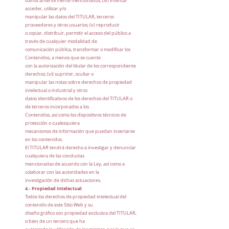
daños anteriormente mencionados, (iv) intentar
acceder, utilizar y/o
manipular las datos del TITULAR, terceros
proveedores y otros usuarios; (v) reproducir
o copiar, distribuir, permitir el acceso del público a
través de cualquier modalidad de
comunicación pública, transformar o modificar los
Contenidos, a menos que se cuente
con la autorización del titular de los correspondiente
derechos; (vi) suprimir, ocultar o
manipular las notas sobre derechos de propiedad
intelectual o industrial y otros
datos identificativos de los derechos del TITULAR o
de terceros incorporados a los
Contenidos, así como los dispositivos técnicos de
protección o cualesquiera
mecanismos de información que puedan insertarse
en los contenidos.
El TITULAR tendrá derecho a investigar y denunciar
cualquiera de las conductas
mencionadas de acuerdo con la Ley, así como a
colaborar con las autoridades en la
investigación de dichas actuaciones.
4.- Propiedad Intelectual
Todos los derechos de propiedad intelectual del
contenido de este Sitio Web y su
diseño gráfico son propiedad exclusiva del TITULAR,
o bien de un tercero que ha