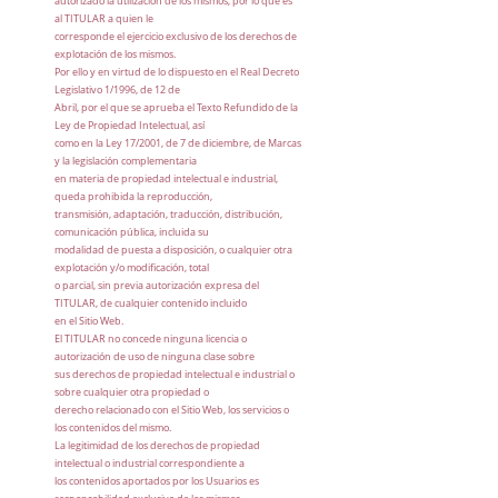
autorizado la utilización de los mismos, por lo que es
al TITULAR a quien le
corresponde el ejercicio exclusivo de los derechos de
explotación de los mismos.
Por ello y en virtud de lo dispuesto en el Real Decreto
Legislativo 1/1996, de 12 de
Abril, por el que se aprueba el Texto Refundido de la
Ley de Propiedad Intelectual, así
como en la Ley 17/2001, de 7 de diciembre, de Marcas
y la legislación complementaria
en materia de propiedad intelectual e industrial,
queda prohibida la reproducción,
transmisión, adaptación, traducción, distribución,
comunicación pública, incluida su
modalidad de puesta a disposición, o cualquier otra
explotación y/o modificación, total
o parcial, sin previa autorización expresa del
TITULAR, de cualquier contenido incluido
en el Sitio Web.
El TITULAR no concede ninguna licencia o
autorización de uso de ninguna clase sobre
sus derechos de propiedad intelectual e industrial o
sobre cualquier otra propiedad o
derecho relacionado con el Sitio Web, los servicios o
los contenidos del mismo.
La legitimidad de los derechos de propiedad
intelectual o industrial correspondiente a
los contenidos aportados por los Usuarios es