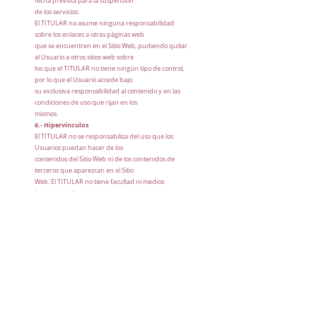
fecha prevista para la suspensión
de los servicios.
El TITULAR no asume ninguna responsabilidad
sobre los enlaces a otras páginas web
que se encuentren en el Sitio Web, pudiendo quitar
al Usuario a otros sitios web sobre
los que el TITULAR no tiene ningún tipo de control,
por lo que el Usuario accede bajo
su exclusiva responsabilidad al contenido y en las
condiciones de uso que rijan en los
mismos.
6.- Hipervínculos
El TITULAR no se responsabiliza del uso que los
Usuarios puedan hacer de los
contenidos del Sitio Web ni de los contenidos de
terceros que aparezcan en el Sitio
Web. El TITULAR no tiene facultad ni medios
humanos y técnicos para conocer,
controlar, ni aprobar toda la información, contenidos,
productos o servicios que
facilitan los terceros titulares de otros sitios webs y
que tengan establecidos en el Sitio
Web.
7.- Duración y modificación
El presente Aviso Legal estará vigente con carácter
indefinido, pudiendo el TITULAR
efectuar cambios sobre las condiciones especificadas
en el presente Aviso Legal, y que