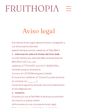
Aviso legal
El presente Aviso Legal regula el acceso, navegación y
uso del presente sitio web
www.fruithopia.com (en adelante, el “Sitio Web”).
1.- Información sobre el titular del Sitio Web
Le informamos que este Sitio Web es titularidad de
BRICFRUT 2017, S.L. (en
adelante, el “TITULAR”), cono N.I.F. B25827296 y
domicilio social en Avenida la
Carrera, s/n 25139 Menàrguens (Lleida).
El usuario (en adelante, el “Usuario”) puede ponerse
en contacto con ________ a
través de la siguiente dirección de correo electrónico:
bricfrut@gmail.com
2.- Usuarios
El acceso y/o uso al Sitio Web le atribuye la condición
de Usuario, y acepta, desde
dicho acceso y/o uso, el presente Aviso Legal.