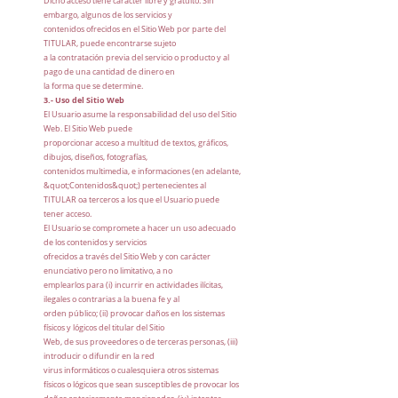
Dicho acceso tiene carácter libre y gratuito. Sin
embargo, algunos de los servicios y
contenidos ofrecidos en el Sitio Web por parte del
TITULAR, puede encontrarse sujeto
a la contratación previa del servicio o producto y al
pago de una cantidad de dinero en
la forma que se determine.
3.- Uso del Sitio Web
El Usuario asume la responsabilidad del uso del Sitio
Web. El Sitio Web puede
proporcionar acceso a multitud de textos, gráficos,
dibujos, diseños, fotografías,
contenidos multimedia, e informaciones (en adelante,
&quot;Contenidos&quot;) pertenecientes al
TITULAR oa terceros a los que el Usuario puede
tener acceso.
El Usuario se compromete a hacer un uso adecuado
de los contenidos y servicios
ofrecidos a través del Sitio Web y con carácter
enunciativo pero no limitativo, a no
emplearlos para (i) incurrir en actividades ilícitas,
ilegales o contrarias a la buena fe y al
orden público; (ii) provocar daños en los sistemas
físicos y lógicos del titular del Sitio
Web, de sus proveedores o de terceras personas, (iii)
introducir o difundir en la red
virus informáticos o cualesquiera otros sistemas
físicos o lógicos que sean susceptibles de provocar los