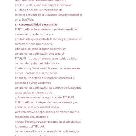
responsabilidad exclusiva de los mismos,
por lo que el Usuario mantendrá indemne al
TITULAR de cualquier reclamación de
terceros derivada de la utilización ilícita de contenidos
en el Sitio Web.
5.- Responsabilidad y Garantías
El TITULAR declara que ha adoptado las medidas
necesarias que, dentro de sus
posibilidades y el estado de la tecnología, permitan el
correcto funcionamiento de su
Sitio Web, así como la ausencia de virus y
componentes dañinos. Sin embargo, el
TITULAR no puede hacerse responsable de: (i) la
continuidad y disponibilidad de los
Contenidos y Servicios; (ii) la ausencia de errores en
dichos Contenidos ni la corrección
de cualquier defecto que pudiera ocurrir; (iii) la
ausencia de virus y/o demás
componentes dañinos; (iv) los daños o perjuicios que
cause cualquier persona que
vulnere los sistemas de seguridad del TITULAR.
El TITULAR podrá suspender temporalmente y sin
previo aviso, la accesibilidad al Sitio
Web con motivo de operaciones de mantenimiento,
reparación, actualización o
mejora. Sin embargo, siempre que las circunstancias
lo permitan, el TITULAR
comunicará al Usuario, con antelación suficiente, la